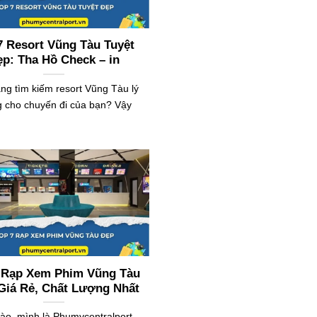
7 Resort Vũng Tàu Tuyệt
p: Tha Hồ Check – in
ng tìm kiếm resort Vũng Tàu lý
 cho chuyến đi của bạn? Vậy
 Rạp Xem Phim Vũng Tàu
Giá Rẻ, Chất Lượng Nhất
hào, mình là Phumycentralport,