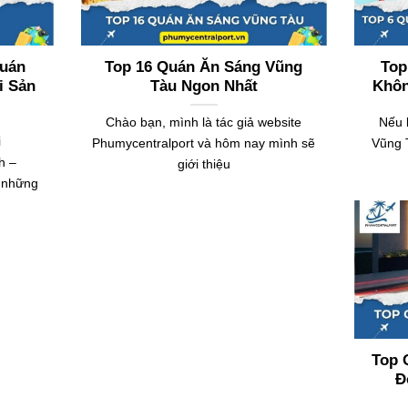
Quán
Top 16 Quán Ăn Sáng Vũng
Top
i Sản
Tàu Ngon Nhất
Khôn
Chào bạn, mình là tác giả website
Nếu 
i
Phumycentralport và hôm nay mình sẽ
Vũng T
h –
giới thiệu
ẻ những
Top 
Đ