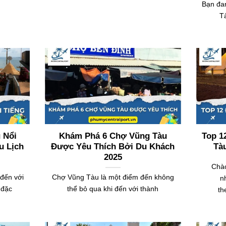
Bạn đa
T
 Nổi
Khám Phá 6 Chợ Vũng Tàu
Top 1
u Lịch
Được Yêu Thích Bởi Du Khách
Tàu
2025
Chào
đến với
Chợ Vũng Tàu là một điểm đến không
n
 đặc
thể bỏ qua khi đến với thành
th