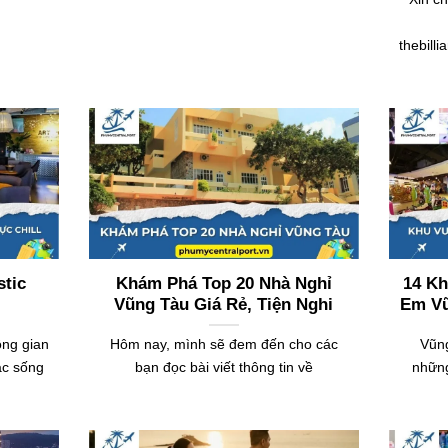
thebill
stic
Khám Phá Top 20 Nhà Nghỉ
14 Kh
l
Vũng Tàu Giá Rẻ, Tiện Nghi
Em Vũ
ông gian
Hôm nay, mình sẽ đem đến cho các
Vũng
ạc sống
bạn đọc bài viết thông tin về
những