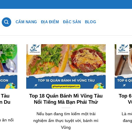
CẨM NANG
ĐỊA ĐIỂM
ĐẶC SẢN
BLOG
 Tàu
Top 18 Quán Bánh Mì Vũng Tàu
Top 6
n Du
Nổi Tiếng Mà Bạn Phải Thử
V
Nếu bạn đang tìm kiếm một trải
Là mộ
 ăn nổi
nghiệm ẩm thực tuyệt vời, bánh mì
đang
Vũng