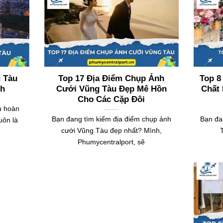
 Tàu
Top 17 Địa Điểm Chụp Ảnh
Top 8
nh
Cưới Vũng Tàu Đẹp Mê Hồn
Chất 
Cho Các Cặp Đôi
u hoàn
Bạn đang tìm kiếm địa điểm chụp ảnh
Bạn đan
uôn là
cưới Vũng Tàu đẹp nhất? Mình,
Phumycentralport, sẽ