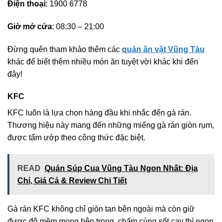
Điện thoại
: 1900 6778
Giờ mở cửa
: 08:30 – 21:00
Đừng quên tham khảo thêm các
quán ăn vặt Vũng Tàu
khác để biết thêm nhiều món ăn tuyệt vời khác khi đến
đây!
KFC
KFC luôn là lựa chọn hàng đầu khi nhắc đến gà rán.
Thương hiệu này mang đến những miếng gà rán giòn rụm,
được tẩm ướp theo công thức đặc biệt.
READ
Quán Súp Cua Vũng Tàu Ngon Nhất: Địa
Chỉ, Giá Cả & Review Chi Tiết
Gà rán KFC không chỉ giòn tan bên ngoài mà còn giữ
được độ mềm mọng bên trong, chấm cùng sốt cay thì ngon