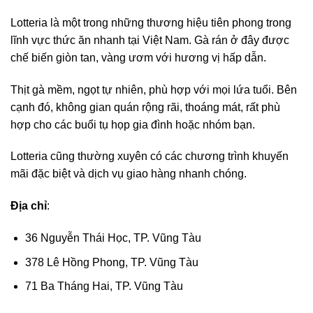
Lotteria là một trong những thương hiệu tiên phong trong
lĩnh vực thức ăn nhanh tại Việt Nam. Gà rán ở đây được
chế biến giòn tan, vàng ươm với hương vị hấp dẫn.
Thịt gà mềm, ngọt tự nhiên, phù hợp với mọi lứa tuổi. Bên
cạnh đó, không gian quán rộng rãi, thoáng mát, rất phù
hợp cho các buổi tụ họp gia đình hoặc nhóm bạn.
Lotteria cũng thường xuyên có các chương trình khuyến
mãi đặc biệt và dịch vụ giao hàng nhanh chóng.
Địa chỉ
:
36 Nguyễn Thái Học, TP. Vũng Tàu
378 Lê Hồng Phong, TP. Vũng Tàu
71 Ba Tháng Hai, TP. Vũng Tàu