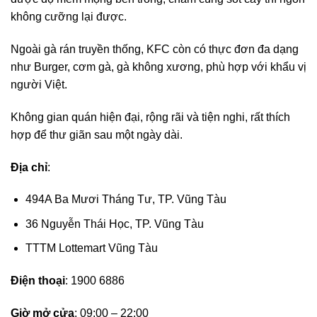
không cưỡng lại được.
Ngoài gà rán truyền thống, KFC còn có thực đơn đa dạng
như Burger, cơm gà, gà không xương, phù hợp với khẩu vị
người Việt.
Không gian quán hiện đại, rộng rãi và tiện nghi, rất thích
hợp để thư giãn sau một ngày dài.
Địa chỉ
:
494A Ba Mươi Tháng Tư, TP. Vũng Tàu
36 Nguyễn Thái Học, TP. Vũng Tàu
TTTM Lottemart Vũng Tàu
Điện thoại
: 1900 6886
Giờ mở cửa
: 09:00 – 22:00