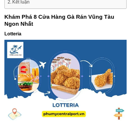
Kết luận
Khám Phá 8 Cửa Hàng Gà Rán Vũng Tàu
Ngon Nhất
Lotteria