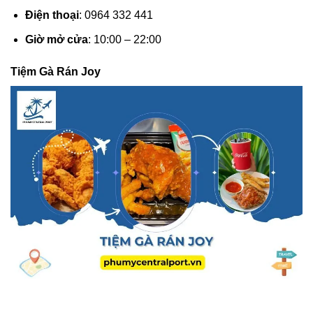
Điện thoại
: 0964 332 441
Giờ mở cửa
: 10:00 – 22:00
Tiệm Gà Rán Joy