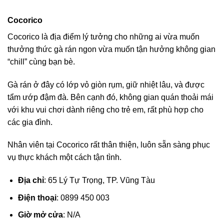
Cocorico
Cocorico là địa điểm lý tưởng cho những ai vừa muốn
thưởng thức gà rán ngon vừa muốn tận hưởng không gian
“chill” cùng bạn bè.
Gà rán ở đây có lớp vỏ giòn rụm, giữ nhiệt lâu, và được
tẩm ướp đậm đà. Bên cạnh đó, không gian quán thoải mái
với khu vui chơi dành riêng cho trẻ em, rất phù hợp cho
các gia đình.
Nhân viên tại Cocorico rất thân thiện, luôn sẵn sàng phục
vụ thực khách một cách tận tình.
Địa chỉ
: 65 Lý Tự Trọng, TP. Vũng Tàu
Điện thoại
: 0899 450 003
Giờ mở cửa
: N/A