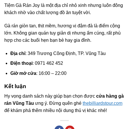
Tiệm Gà Rán Joy là một địa chỉ nhỏ xinh nhưng luôn đông
khách nhờ vào chất lượng đồ ăn tuyệt vời.
Gà rán giòn tan, thịt mềm, hương vị đậm đà là điểm cộng
lớn. Không gian quán tuy giản dị nhưng ấm cúng, rất phù
hợp cho các buổi hẹn bạn bè hay gia đình.
Địa chỉ
: 349 Trương Công Định, TP. Vũng Tàu
Điện thoại
: 0971 462 452
Giờ mở cửa
: 16:00 – 22:00
Kết luận
Hy vọng danh sách này giúp bạn chọn được
cửa hàng gà
rán Vũng Tàu
ưng ý. Đừng quên ghé
thebilliardstour.com
để khám phá thêm nhiều nội dung thú vị khác nhé!