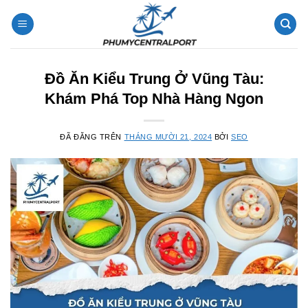
Chuyển
đến
nội
dung
Đồ Ăn Kiểu Trung Ở Vũng Tàu:
Khám Phá Top Nhà Hàng Ngon
ĐÃ ĐĂNG TRÊN
THÁNG MƯỜI 21, 2024
BỞI
SEO