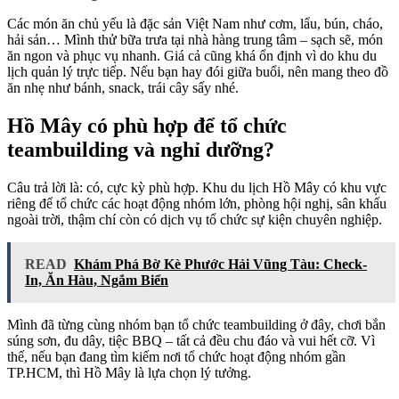
Các món ăn chủ yếu là đặc sản Việt Nam như cơm, lẩu, bún, cháo,
hải sản… Mình thử bữa trưa tại nhà hàng trung tâm – sạch sẽ, món
ăn ngon và phục vụ nhanh. Giá cả cũng khá ổn định vì do khu du
lịch quản lý trực tiếp. Nếu bạn hay đói giữa buổi, nên mang theo đồ
ăn nhẹ như bánh, snack, trái cây sấy nhé.
Hồ Mây có phù hợp để tổ chức
teambuilding và nghỉ dưỡng?
Câu trả lời là: có, cực kỳ phù hợp. Khu du lịch Hồ Mây có khu vực
riêng để tổ chức các hoạt động nhóm lớn, phòng hội nghị, sân khấu
ngoài trời, thậm chí còn có dịch vụ tổ chức sự kiện chuyên nghiệp.
READ
Khám Phá Bờ Kè Phước Hải Vũng Tàu: Check-
In, Ăn Hàu, Ngắm Biển
Mình đã từng cùng nhóm bạn tổ chức teambuilding ở đây, chơi bắn
súng sơn, đu dây, tiệc BBQ – tất cả đều chu đáo và vui hết cỡ. Vì
thế, nếu bạn đang tìm kiếm nơi tổ chức hoạt động nhóm gần
TP.HCM, thì Hồ Mây là lựa chọn lý tưởng.