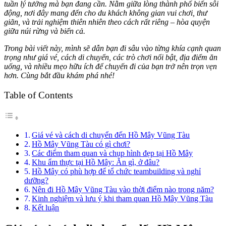
tuần lý tưởng mà bạn đang cần. Nằm giữa lòng thành phố biển sôi
động, nơi đây mang đến cho du khách không gian vui chơi, thư
giãn, và trải nghiệm thiên nhiên theo cách rất riêng – hòa quyện
giữa núi rừng và biển cả.
Trong bài viết này, mình sẽ dẫn bạn đi sâu vào từng khía cạnh quan
trọng như giá vé, cách di chuyển, các trò chơi nổi bật, địa điểm ăn
uống, và nhiều mẹo hữu ích để chuyến đi của bạn trở nên trọn vẹn
hơn. Cùng bắt đầu khám phá nhé!
Table of Contents
Giá vé và cách di chuyển đến Hồ Mây Vũng Tàu
Hồ Mây Vũng Tàu có gì chơi?
Các điểm tham quan và chụp hình đẹp tại Hồ Mây
Khu ẩm thực tại Hồ Mây: Ăn gì, ở đâu?
Hồ Mây có phù hợp để tổ chức teambuilding và nghỉ
dưỡng?
Nên đi Hồ Mây Vũng Tàu vào thời điểm nào trong năm?
Kinh nghiệm và lưu ý khi tham quan Hồ Mây Vũng Tàu
Kết luận