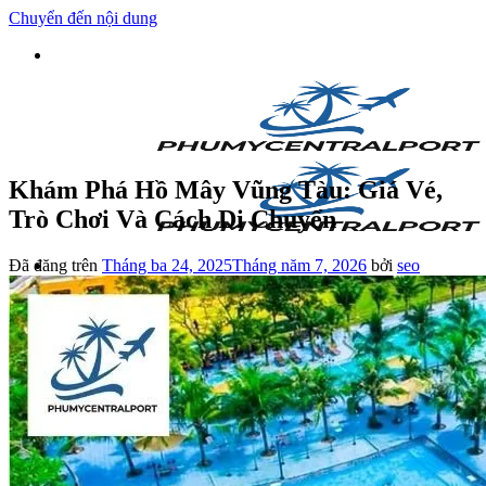
Chuyển đến nội dung
Khám Phá Hồ Mây Vũng Tàu: Giá Vé,
Trò Chơi Và Cách Di Chuyển
Đã đăng trên
Tháng ba 24, 2025
Tháng năm 7, 2026
bởi
seo
Cẩm Nang
Địa Điểm
Đặc Sản
Blog