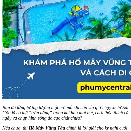
Bạn đã từng tưởng tượng một nơi mà chỉ cần vài giờ chạy xe từ Sài
Gòn là có thể “trốn nắng” trong khí hậu mát mẻ, chơi thỏa thích cả
ngày và chụp hình sống ảo cực chất chưa?
Nếu chưa, thì
Hồ Mây Vũng Tàu
chính là lời giải cho kỳ nghỉ cuối