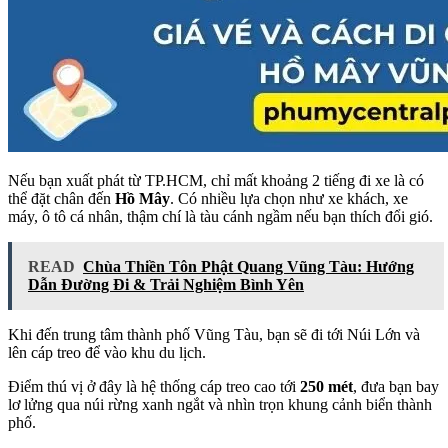
Nếu bạn xuất phát từ TP.HCM, chỉ mất khoảng 2 tiếng đi xe là có
thể đặt chân đến
Hồ Mây
. Có nhiều lựa chọn như xe khách, xe
máy, ô tô cá nhân, thậm chí là tàu cánh ngầm nếu bạn thích đổi gió.
READ
Chùa Thiền Tôn Phật Quang Vũng Tàu: Hướng
Dẫn Đường Đi & Trải Nghiệm Bình Yên
Khi đến trung tâm thành phố Vũng Tàu, bạn sẽ đi tới Núi Lớn và
lên cáp treo để vào khu du lịch.
Điểm thú vị ở đây là hệ thống cáp treo cao tới
250 mét
, đưa bạn bay
lơ lửng qua núi rừng xanh ngắt và nhìn trọn khung cảnh biển thành
phố.