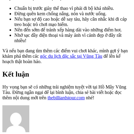
Chuẩn bị trước giày thể thao vì phải đi bộ khá nhiều.
Đừng quên kem chống nắng, nón và nước uống.
Nếu bạn sợ độ cao hoặc dễ say tàu, hãy cân nhắc khi đi cáp
treo hoặc trò chơi mạo hiểm.
Nên đến sớm để tránh xếp hàng dài vào những điểm hot.
Nhớ sạc đầy điện thoại và máy ảnh vì cảnh đẹp ở đây rất
nhiều!
Và nếu bạn đang tìm thêm các điểm vui chơi khác, mình gợi ý bạn
khám phá thêm các
góc du lịch đặc sắc tại Vũng Tàu
để lên kế
hoạch thật hoàn hảo.
Kết luận
Hy vọng bạn sẽ có những trải nghiệm tuyệt vời tại Hồ Mây Vũng
Tàu. Đừng ngần ngại để lại bình luận, chia sẻ bài viết hoặc đọc
thêm nội dung mới trên
thebilliardstour.com
nhé!