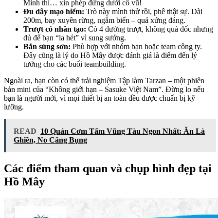
Mình thì… xin phép đứng dưới cổ vũ!
Đu dây mạo hiểm:
Trò này mình thử rồi, phê thật sự. Dài
200m, bay xuyên rừng, ngắm biển – quá xứng đáng.
Trượt cỏ nhân tạo:
Có 4 đường trượt, không quá dốc nhưng
đủ để bạn “la hét” vì sung sướng.
Bắn súng sơn:
Phù hợp với nhóm bạn hoặc team công ty.
Đây cũng là lý do Hồ Mây được đánh giá là điểm đến lý
tưởng cho các buổi teambuilding.
Ngoài ra, bạn còn có thể trải nghiệm Tập làm Tarzan – một phiên
bản mini của “Không giới hạn – Sasuke Việt Nam”. Đừng lo nếu
bạn là người mới, vì mọi thiết bị an toàn đều được chuẩn bị kỹ
lưỡng.
READ
10 Quán Cơm Tấm Vũng Tàu Ngon Nhất: Ăn Là
Ghiền, No Căng Bụng
Các điểm tham quan và chụp hình đẹp tại
Hồ Mây