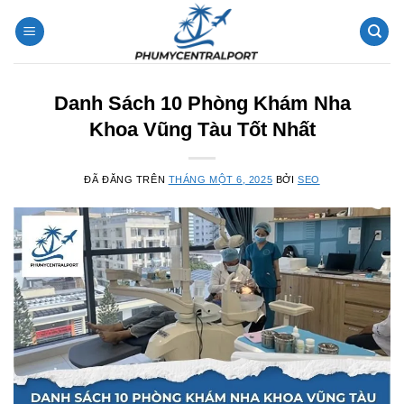
Chuyển
đến
nội
dung
Danh Sách 10 Phòng Khám Nha
Khoa Vũng Tàu Tốt Nhất
ĐÃ ĐĂNG TRÊN
THÁNG MỘT 6, 2025
BỞI
SEO